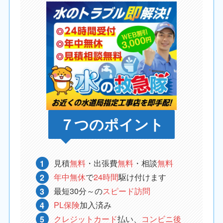
７つのポイント
見積
無料
・出張費
無料
・相談
無料
年中無休
で
24時間
駆け付けます
最短30分～の
スピード訪問
PL保険
加入済み
クレジットカード
払い、
コンビニ後