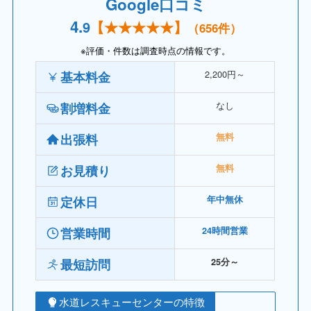
Google口コミ
4.
9
【
★★★★
★】
（656件）
※評価・件数は調査時点の情報です。
2,200円～
基本料金
なし
割増料金
出張料
無料
お見積り
無料
定休日
年中無休
営業時間
24時間営業
最短訪問
25分～
水道レスキューセンターの特徴