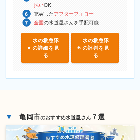
払い
OK
充実した
アフターフォロー
全国
の水道屋さんを手配可能
水の救急隊
水の救急隊
の詳細を見
の評判を見
る
る
▼
亀岡市
７選
のおすすめ水道屋さん