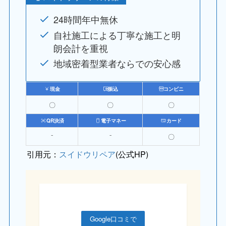
24時間年中無休
自社施工による丁寧な施工と明
朗会計を重視
地域密着型業者ならでの安心感
現金
振込
コンビニ
〇
〇
〇
QR決済
電子マネー
カード
⁻
⁻
〇
引用元：
スイドウリペア
(公式HP)
Google口コミで