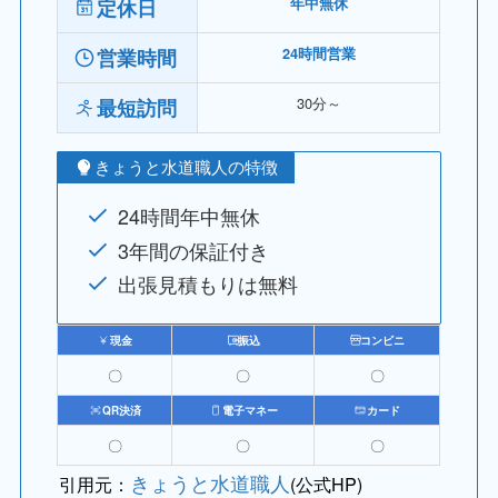
定休日
年中無休
営業時間
24時間営業
30分～
最短訪問
きょうと水道職人の特徴
24時間年中無休
3年間の保証付き
出張見積もりは無料
現金
振込
コンビニ
〇
〇
〇
QR決済
電子マネー
カード
〇
〇
〇
きょうと水道職人
引用元：
(公式HP)