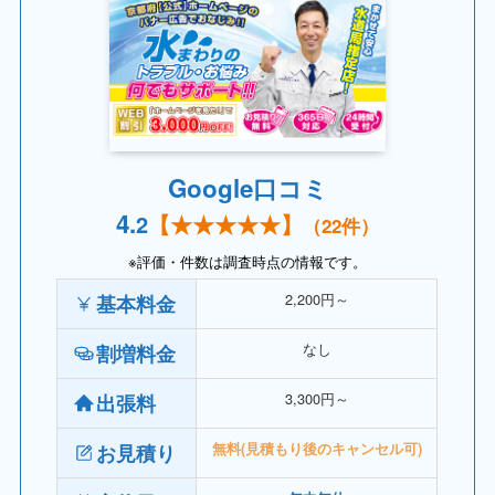
Google口コミ
4.
2
【
★★★★
★】
（22件）
※評価・件数は調査時点の情報です。
2,200円～
基本料金
なし
割増料金
3,300円～
出張料
お見積り
無料(見積もり後のキャンセル可)