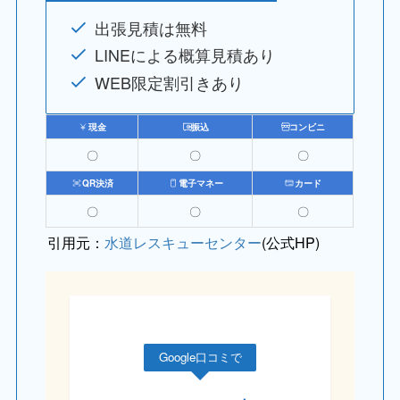
出張見積は無料
LINEによる概算見積あり
WEB限定割引きあり
現金
振込
コンビニ
〇
〇
〇
QR決済
電子マネー
カード
〇
〇
〇
引用元：
水道レスキューセンター
(公式HP)
Google口コミで