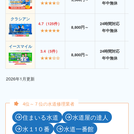
★★★★☆
年中無休
クラシアン
4.7（125件）
24時間対応
8,800円～
★★★★★
年中無休
イースマイル
3.4（5件）
24時間対応
8,800円～
★★★☆☆
年中無休
2026年1月更新
4位～７位の水道修理業者
住まいる水道
水道屋の達人
水１1０番
水道一番館