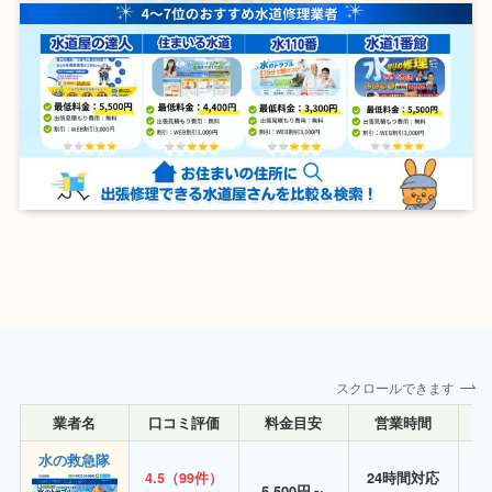
スクロールできます
業者名
口コミ評価
料金目安
営業時間
詳
水の救急隊
4.5（99件）
24時間対応
5,500円～