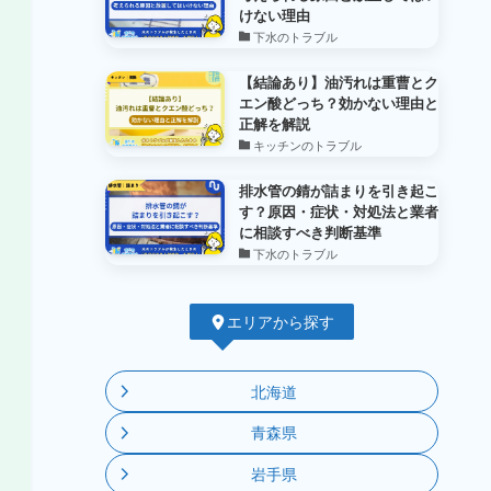
けない理由
下水のトラブル
【結論あり】油汚れは重曹とク
エン酸どっち？効かない理由と
正解を解説
キッチンのトラブル
排水管の錆が詰まりを引き起こ
す？原因・症状・対処法と業者
に相談すべき判断基準
下水のトラブル
エリアから探す
北海道
青森県
岩手県