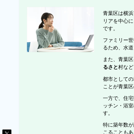
青葉区は横浜
リアを中心に
です。
ファミリー世
るため、水道
また、青葉区
村など
るさと
都市としての
ことが青葉区
一方で、住宅
ッチン・浴室
す。
特に築年数が
こることもあ