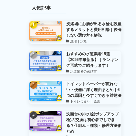
人気記事
洗濯場にお湯が出る水栓を設置
するメリットと費用相場｜後悔
しない選び方も解説
洗濯｜水栓
おすすめの水道業者15選
【2026年最新版】｜ランキン
グ形式でご紹介します！
水道業者の選び方
トイレットペーパーが流れな
い・便器に浮く理由まとめ｜6
つの原因と今すぐできる対処法
トイレつまり｜原因
洗面台の排水栓(ポップアップ
栓)の交換は初心者でもでき
る？仕組み・種類・修理方法ま
とめ