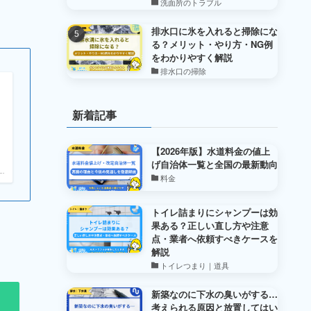
洗面所のトラブル
排水口に氷を入れると掃除にな
る？メリット・やり方・NG例
をわかりやすく解説
排水口の掃除
新着記事
【2026年版】水道料金の値上
げ自治体一覧と全国の最新動向
.
料金
トイレ詰まりにシャンプーは効
果ある？正しい直し方や注意
点・業者へ依頼すべきケースを
解説
トイレつまり｜道具
新築なのに下水の臭いがする…
考えられる原因と放置してはい