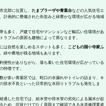
市北部に位置し、
などの人気住宅エ
たまプラーザや青葉台
、計画的に整備された街並みと緑豊かな環境が広がる地域
帯も多く、戸建て住宅やマンションなど幅広い住環境があ
トラブルの原因も建物によって異なります。
には自然を楽しめるスポットも多く、
や
こどもの国
寺家ふ
、緑や農地が残る地域もあります。
利便性がありながら、落ち着いた住宅環境が広がっている
の特徴です。
数が多い青葉区では、蛇口の水漏れやトイレの詰まり、キ
の排水不良といった日常的な水回りトラブルも発生しま
経過した住宅では、給水管や排水管の劣化による漏水が起
るため、症状だけでなく原因まで確認できる水道修理業者