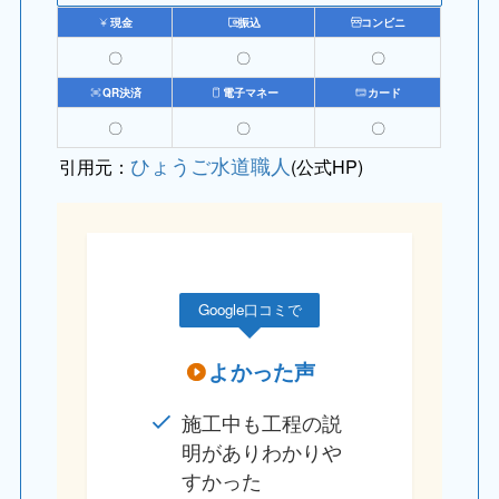
現金
振込
コンビニ
〇
〇
〇
QR決済
電子マネー
カード
〇
〇
〇
ひょうご水道職人
引用元：
(公式HP)
Google口コミで
よかった声
施工中も工程の説
明がありわかりや
すかった