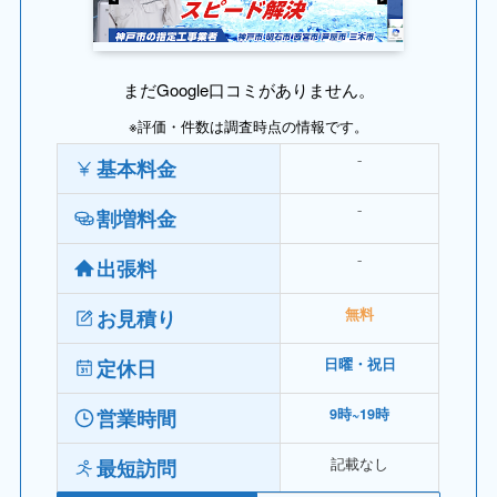
まだGoogle口コミがありません。
※評価・件数は調査時点の情報です。
⁻
基本料金
⁻
割増料金
⁻
出張料
お見積り
無料
定休日
日曜・祝日
営業時間
9時~19時
記載なし
最短訪問