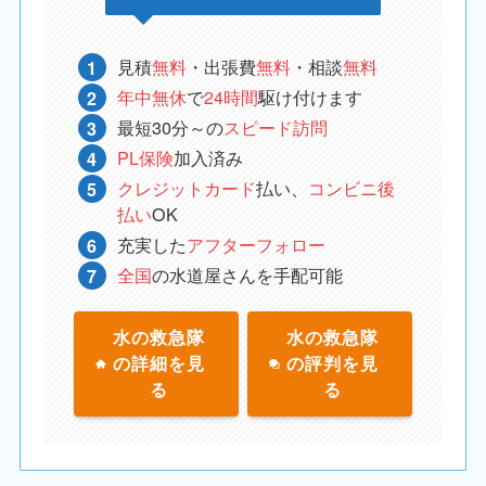
見積
無料
・出張費
無料
・相談
無料
年中無休
で
24時間
駆け付けます
最短30分～の
スピード訪問
PL保険
加入済み
クレジットカード
払い、
コンビニ後
払い
OK
充実した
アフターフォロー
全国
の水道屋さんを手配可能
水の救急隊
水の救急隊
の詳細を見
の評判を見
る
る