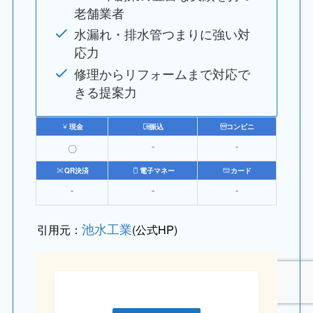
老舗業者
水漏れ・排水管つまりに強い対
応力
修理からリフォームまで対応で
きる提案力
現金
振込
コンビニ
〇
⁻
⁻
QR決済
電子マネー
カード
⁻
⁻
⁻
池水工業
引用元：
(公式HP)