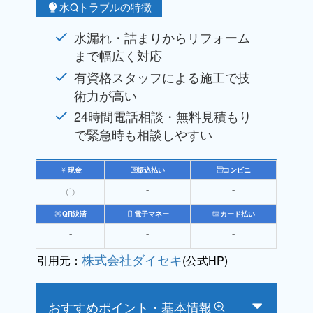
水Qトラブルの特徴
水漏れ・詰まりからリフォーム
まで幅広く対応
有資格スタッフによる施工で技
術力が高い
24時間電話相談・無料見積もり
で緊急時も相談しやすい
現金
振込払い
コンビニ
〇
⁻
⁻
QR決済
電子マネー
カード払い
⁻
⁻
⁻
株式会社ダイセキ
引用元：
(公式HP)
おすすめポイント・基本情報