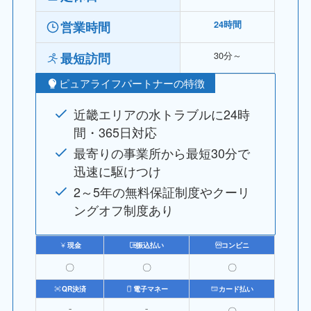
営業時間
24時間
30分～
最短訪問
ピュアライフパートナーの特徴
近畿エリアの水トラブルに24時
間・365日対応
最寄りの事業所から最短30分で
迅速に駆けつけ
2～5年の無料保証制度やクーリ
ングオフ制度あり
現金
振込払い
コンビニ
〇
〇
〇
QR決済
電子マネー
カード払い
⁻
⁻
〇