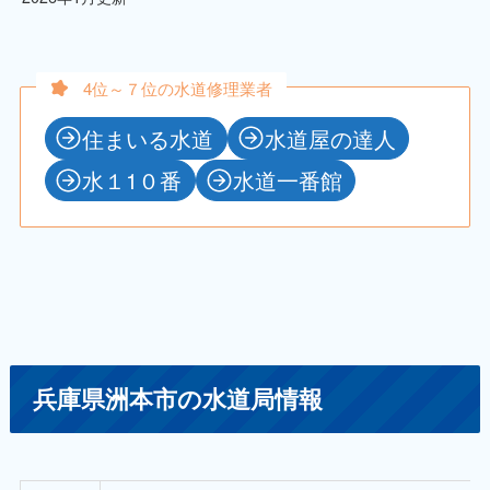
4位～７位の水道修理業者
住まいる水道
水道屋の達人
水１1０番
水道一番館
兵庫県洲本市の水道局情報