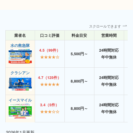
スクロールできます
業者名
口コミ評価
料金目安
営業時間
詳
水の救急隊
4.5（99件）
24時間対応
5,500円～
★★★★☆
年中無休
クラシアン
4.7（125件）
24時間対応
8,800円～
★★★★★
年中無休
イースマイル
3.4（5件）
24時間対応
8,800円～
★★★☆☆
年中無休
2026年1月更新