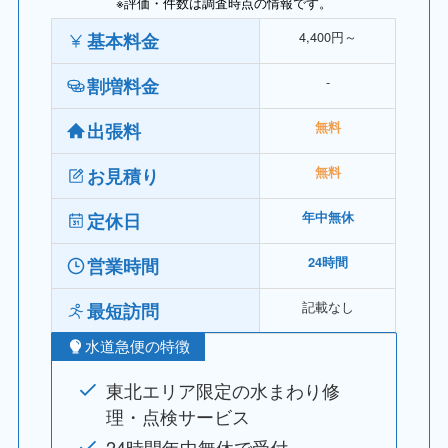
※評価・件数は調査時点の情報です。
4,400円～
基本料金
‐
割増料金
出張料
無料
お見積り
無料
定休日
年中無休
営業時間
24時間
記載なし
最短訪問
水道急便の特徴
東北エリア限定の水まわり修
理・点検サービス
24時間年中無休で受付