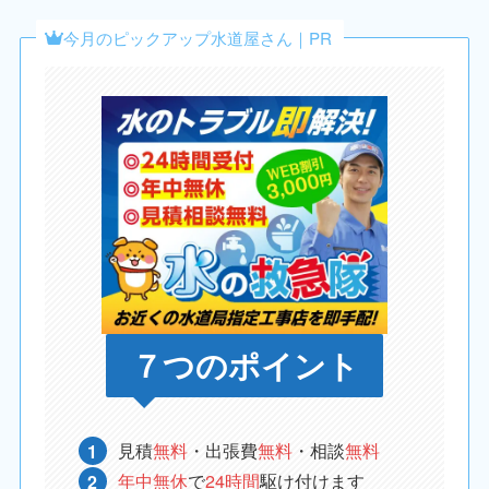
今月のピックアップ水道屋さん｜PR
７つのポイント
見積
無料
・出張費
無料
・相談
無料
年中無休
で
24時間
駆け付けます