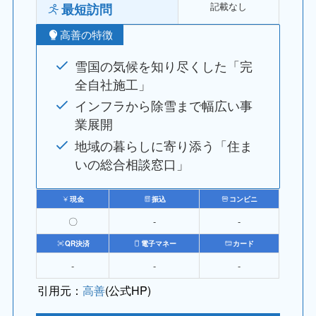
記載なし
最短訪問
高善の特徴
雪国の気候を知り尽くした「完
全自社施工」
インフラから除雪まで幅広い事
業展開
地域の暮らしに寄り添う「住ま
いの総合相談窓口」
現金
振込
コンビニ
〇
‐
‐
QR決済
電子マネー
カード
‐
‐
‐
引用元：
高善
(公式HP)