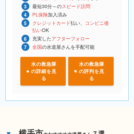
最短30分～の
スピード訪問
PL保険
加入済み
クレジットカード
払い、
コンビニ後
払い
OK
充実した
アフターフォロー
全国
の水道屋さんを手配可能
水の救急隊
水の救急隊
の詳細を見
の評判を見
る
る
横手市
▼
７選