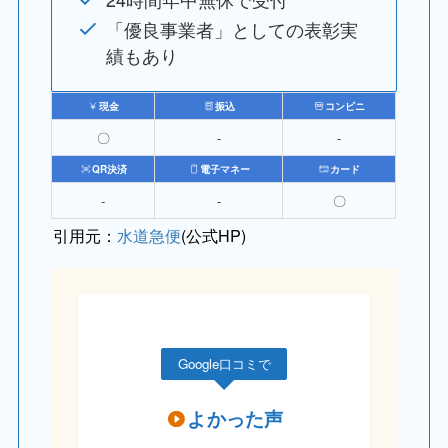
「優良事業者」としての表彰実
績もあり
現金
振込
コンビニ
〇
‐
‐
QR決済
電子マネー
カード
‐
‐
〇
引用元：
水道急便
(公式HP)
Google口コミで
よかった声