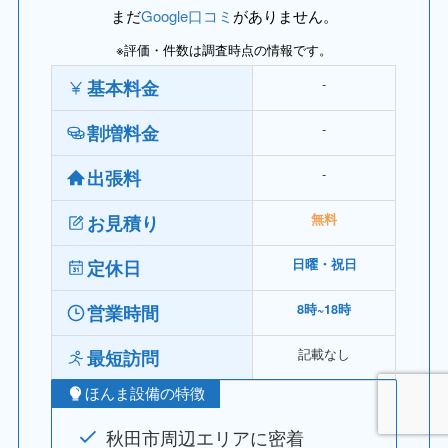
まだ
Google口コミ
がありません。
※評価・件数は調査時点の情報です。
‐
基本料金
‐
割増料金
‐
出張料
お見積り
無料
定休日
日曜・祝日
営業時間
8時~18時
記載なし
最短訪問
ほんま設備の特徴
秋田市周辺エリアに密着