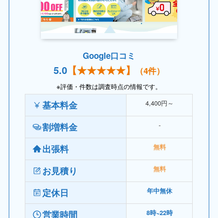
Google口コミ
5.
0
【
★★
★★★】
（4件）
※評価・件数は調査時点の情報です。
4,400円～
基本料金
‐
割増料金
出張料
無料
お見積り
無料
定休日
年中無休
営業時間
8時~22時