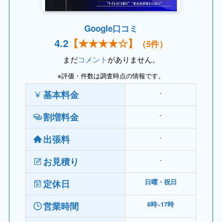
Google口コミ
4.
2
【
★★
★★☆】
（5件）
まだ
コメント
がありません。
※評価・件数は調査時点の情報です。
‐
基本料金
‐
割増料金
‐
出張料
‐
お見積り
定休日
日曜・祝日
営業時間
8時~17時