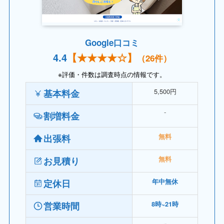
Google口コミ
4.
4
【
★★★★
☆】
（26件）
※評価・件数は調査時点の情報です。
5,500円
基本料金
⁻
割増料金
出張料
無料
お見積り
無料
定休日
年中無休
営業時間
8時~21時