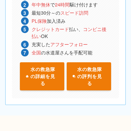
年中無休
で
24時間
駆け付けます
最短30分～の
スピード訪問
PL保険
加入済み
クレジットカード
払い、
コンビニ後
払い
OK
充実した
アフターフォロー
全国
の水道屋さんを手配可能
水の救急隊
水の救急隊
の詳細を見
の評判を見
る
る