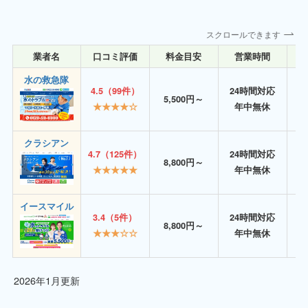
スクロールできます
業者名
口コミ評価
料金目安
営業時間
詳
水の救急隊
4.5（99件）
24時間対応
5,500円～
★★★★☆
年中無休
クラシアン
4.7（125件）
24時間対応
8,800円～
★★★★★
年中無休
イースマイル
3.4（5件）
24時間対応
8,800円～
★★★☆☆
年中無休
2026年1月更新