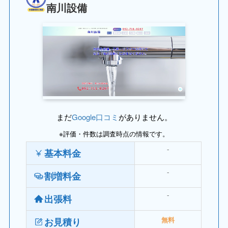
南川設備
まだ
Google口コミ
がありません。
※評価・件数は調査時点の情報です。
⁻
基本料金
⁻
割増料金
⁻
出張料
お見積り
無料