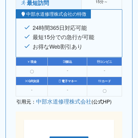
15分～
最短訪問
中部水道修理株式会社​​の特徴
24時間365日対応可能
最短15分での急行が可能
お得なWeb割引あり
現金
振込
コンビニ
〇
⁻
⁻
QR決済
電子マネー
カード
⁻
⁻
〇
中部水道修理株式会社
引用元：
(公式HP)