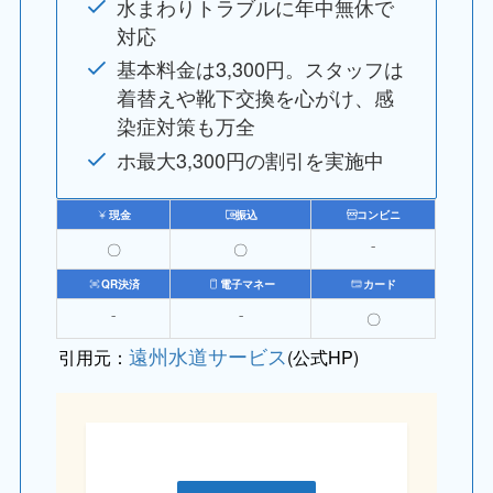
水まわりトラブルに年中無休で
対応
基本料金は3,300円。スタッフは
着替えや靴下交換を心がけ、感
染症対策も万全
ホ最大3,300円の割引を実施中
現金
振込
コンビニ
〇
〇
⁻
QR決済
電子マネー
カード
⁻
⁻
〇
遠州水道サービス
引用元：
(公式HP)