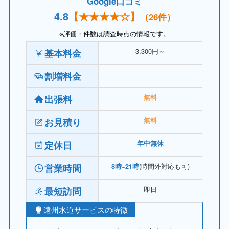
Google口コミ
4.
8
【
★★★★
☆】
（26件）
※評価・件数は調査時点の情報です。
3,300円～
基本料金
⁻
割増料金
出張料
無料
お見積り
無料
定休日
年中無休
(時間外対応も可)
営業時間
8時~21時
即日
最短訪問
遠州水道サービスの特徴