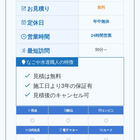
お見積り
無料
定休日
年中無休
営業時間
24時間営業
30分～
最短訪問
なごや水道職人の特徴
見積は無料
施工日より3年の保証有
見積後のキャンセル可
現金
振込
コンビニ
〇
〇
〇
QR決済
電子マネー
カード
〇
〇
〇