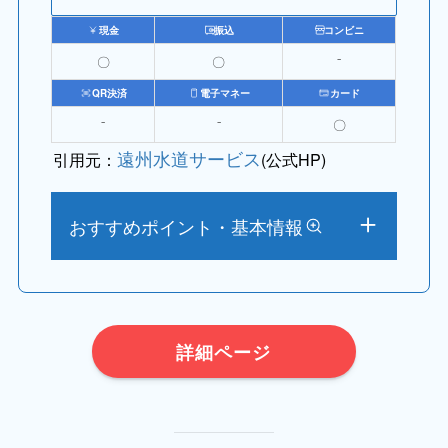
現金
振込
コンビニ
〇
〇
⁻
QR決済
電子マネー
カード
⁻
⁻
〇
遠州水道サービス
引用元：
(公式HP)
おすすめポイント・基本情報
詳細ページ