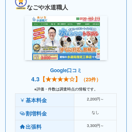
なごや水道職人
Google口コミ
4.
3
【
★★★★
☆】
（23件）
※評価・件数は調査時点の情報です。
2,200円～
基本料金
なし
割増料金
3,300円～
出張料