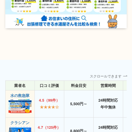
スクロールできます
業者名
口コミ評価
料金目安
営業時間
詳
水の救急隊
4.5（99件）
24時間対応
5,500円～
★★★★☆
年中無休
クラシアン
4.7（125件）
24時間対応
8,800円～