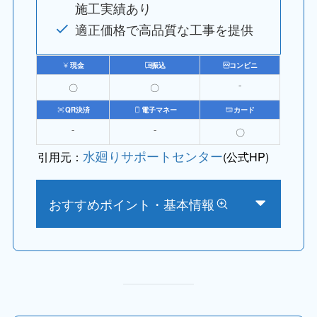
施工実績あり
適正価格で高品質な工事を提供
現金
振込
コンビニ
〇
〇
⁻
QR決済
電子マネー
カード
⁻
⁻
〇
水廻りサポートセンター
引用元：
(公式HP)
おすすめポイント・基本情報