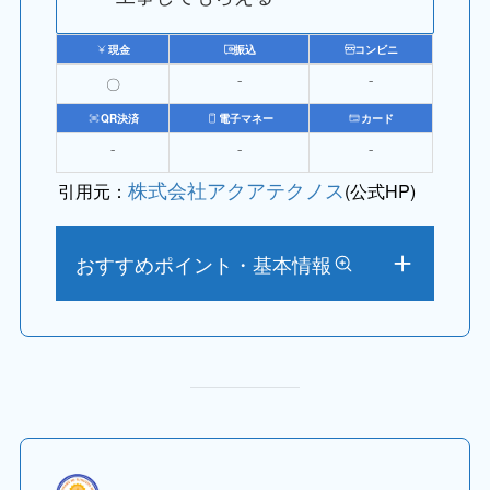
現金
振込
コンビニ
〇
⁻
⁻
QR決済
電子マネー
カード
⁻
⁻
⁻
株式会社アクアテクノス
引用元：
(公式HP)
おすすめポイント・基本情報