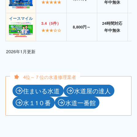
★★★★★
年中無休
イースマイル
3.4（5件）
24時間対応
8,800円～
★★★☆☆
年中無休
2026年1月更新
4位～７位の水道修理業者
住まいる水道
水道屋の達人
水１1０番
水道一番館