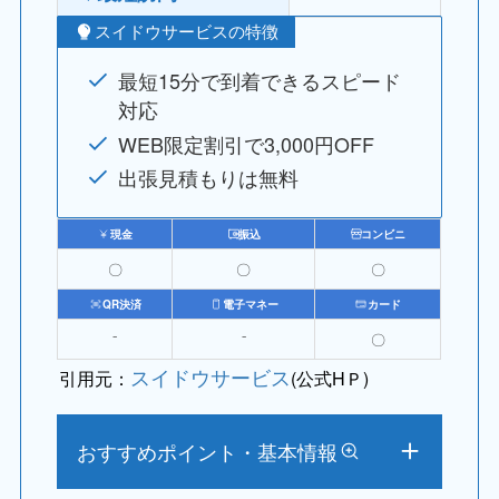
スイドウサービスの特徴
最短15分で到着できるスピード
対応
WEB限定割引で3,000円OFF
出張見積もりは無料
現金
振込
コンビニ
〇
〇
〇
QR決済
電子マネー
カード
⁻
⁻
〇
スイドウサービス
引用元：
(公式HＰ)
おすすめポイント・基本情報