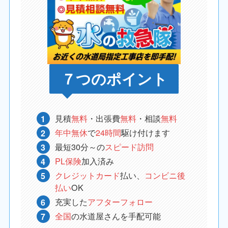
７つのポイント
見積
無料
・出張費
無料
・相談
無料
年中無休
で
24時間
駆け付けます
最短30分～の
スピード訪問
PL保険
加入済み
クレジットカード
払い、
コンビニ後
払い
OK
充実した
アフターフォロー
全国
の水道屋さんを手配可能