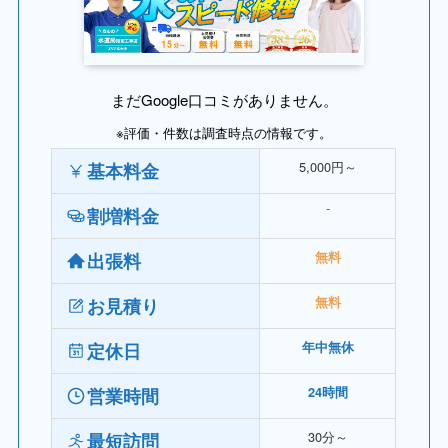
まだGoogle口コミがありません。
※評価・件数は調査時点の情報です。
5,000円～
基本料金
⁻
割増料金
出張料
無料
お見積り
無料
定休日
年中無休
営業時間
24時間
30分～
最短訪問