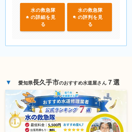
水の救急隊
水の救急隊
の詳細を見
の評判を見
る
る
▼
長久手市
７選
愛知県
のおすすめ水道屋さん