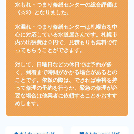
水もれ・つまり修繕センターの総合評価は
《☆3》となりました。
水漏れ・つまり修繕センターは札幌市を中
心に対応している水道屋さんです。
札幌市
内の出張費は０円で、見積もりも無料で行
ってもらうことができます。
対して、日曜日などの休日では予約が多
く、到着まで時間がかかる場合があるとの
ことです。依頼の際は、
できれば余裕を持
って修理の予約を行うか、緊急の修理が必
要な場合は他業者に依頼することをおすす
めします。
水もれ・つまり修
水もれ・つまり修