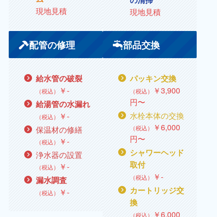
現地見積
現地見積
配管の修理
部品交換
給水管の破裂
パッキン交換
￥
‐
￥
3,900
（税込）
（税込）
円〜
給湯管の水漏れ
水栓本体の交換
￥
‐
（税込）
￥
6,000
（税込）
保温材の修繕
円〜
￥
‐
（税込）
シャワーヘッド
浄水器の設置
取付
￥
‐
（税込）
￥
‐
（税込）
漏水調査
カートリッジ交
￥
‐
（税込）
換
￥
6,000
（税込）