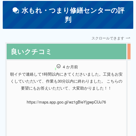
水もれ・つまり修繕センターの評
判
スクロールできます
良いクチコミ
4 か月前
朝イチで連絡して1時間以内にきてくださいました。工賃もお安
くしていただいて、作業も30分以内に終わりました。 こちらの
と
要望にもお答えいただいて、大変助かりました！！
https://maps.app.goo.gl/wz1gBieYjgwpCUu76
最
「