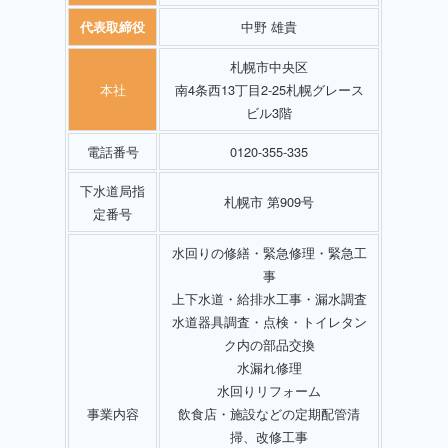
中野 雄貴
代表取締役
札幌市中央区
本社
南4条西13丁目2-25札幌グレース
ビル3階
電話番号
0120-355-335
下水道局指
札幌市 第909号
定番号
水回りの修繕・緊急修理・緊急工
事
上下水道・給排水工事・漏水調査
水道器具調査・点検・トイレタン
ク内の部品交換
水漏れ修理
水回りリフォーム
事業内容
飲食店・施設などの定期配管清
掃、改修工事