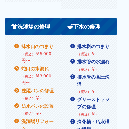
洗濯場の修理
下水の修理
排水口のつまり
排水桝のつまり
￥5,000
￥
‐
（税込）
（税込）
円〜
排水管の水漏れ
蛇口の水漏れ
￥
‐
（税込）
￥
3,900
（税込）
排水管の高圧洗
円〜
浄
洗濯パンの修理
￥‐
（税込）
￥
‐
（税込）
グリーストラッ
防水パンの設置
プの修理
￥
‐
￥
‐
（税込）
（税込）
洗濯場リフォー
浄化槽・汚水槽
ム
の清掃