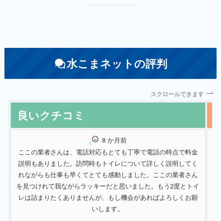
水こまネットの評判
スクロールできます
良いクチコミ
8 か月前
ここの業者さんは、電話対応もとても丁寧で電話の時点で料金
ト
説明もありました。訪問時もトイレについて詳しく説明してく
っ
れながらも仕事も早くてとても感動しました。ここの業者さん
テ
を見つけれて我ながらラッキーだと思いました。もう2度とトイ
レは詰まりたくありませんが、もし機会があればよろしくお願
いします。