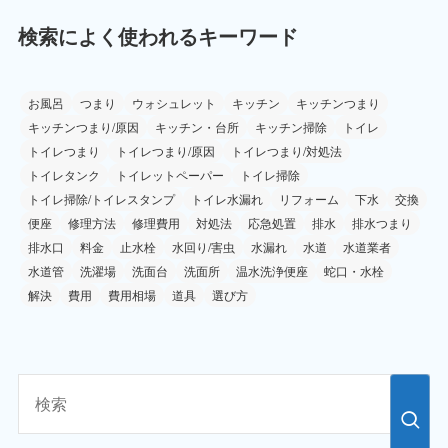
検索によく使われるキーワード
お風呂
つまり
ウォシュレット
キッチン
キッチンつまり
キッチンつまり/原因
キッチン・台所
キッチン掃除
トイレ
トイレつまり
トイレつまり/原因
トイレつまり/対処法
トイレタンク
トイレットペーパー
トイレ掃除
トイレ掃除/トイレスタンプ
トイレ水漏れ
リフォーム
下水
交換
便座
修理方法
修理費用
対処法
応急処置
排水
排水つまり
排水口
料金
止水栓
水回り/害虫
水漏れ
水道
水道業者
水道管
洗濯場
洗面台
洗面所
温水洗浄便座
蛇口・水栓
解決
費用
費用相場
道具
選び方