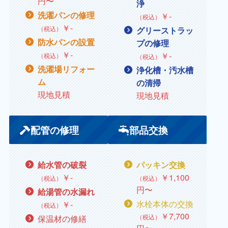
円〜
浄
洗濯パンの修理
￥‐
（税込）
￥
‐
（税込）
グリーストラッ
防水パンの設置
プの修理
￥
‐
￥
‐
（税込）
（税込）
洗濯場リフォー
浄化槽・汚水槽
ム
の清掃
現地見積
現地見積
配管の修理
部品交換
給水管の破裂
パッキン交換
￥
‐
￥
1,100
（税込）
（税込）
円〜
給湯管の水漏れ
水栓本体の交換
￥
‐
（税込）
￥
7,700
（税込）
保温材の修繕