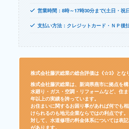
営業時間：8時～17時30分まで(土日・祝日
支払い方法：クレジットカード・ＮＰ後払
株式会社藤沢総業の総合評価は《☆3》とな
株式会社藤沢総業は、新潟県燕市に拠点を構
水廻り・ガス・空調・リフォームなど、住ま
年以上の実績を誇っています。
お住まいに関するお困り事があれば何でも相
けられるのも地元企業ならではの利点です。
対して、水道修理の料金体系については表記
があります。