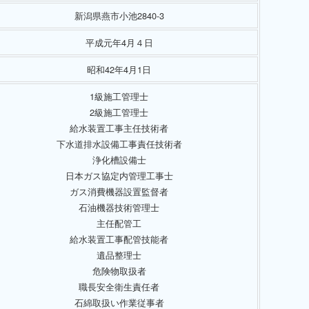
新潟県燕市小池2840-3
平成元年4月４日
昭和42年4月1日
1級施工管理士
2級施工管理士
給水装置工事主任技術者
下水道排水設備工事責任技術者
浄化槽設備士
日本ガス協定内管理工事士
ガス消費機器設置監督者
石油機器技術管理士
主任配管工
給水装置工事配管技能者
遺品整理士
危険物取扱者
職長安全衛生責任者
石綿取扱い作業従事者