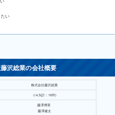
い
したい
藤沢総業の会社概要
株式会社藤沢総業
☆4,5(計：16件)
藤澤博実
藤澤健太