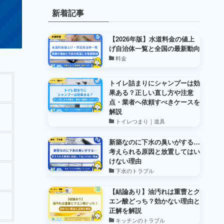
新着記事
【2026年版】水道料金の値上
げ自治体一覧と全国の最新動向
料金
トイレ詰まりにシャンプーは効
果ある？正しい直し方や注意
点・業者へ依頼すべきケースを
解説
トイレつまり｜道具
新築なのに下水の臭いがする…
考えられる原因と放置してはい
けない理由
下水のトラブル
【結論あり】油汚れは重曹とク
エン酸どっち？効かない理由と
正解を解説
キッチンのトラブル