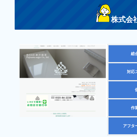
株式会
総
対応
作
アフタ