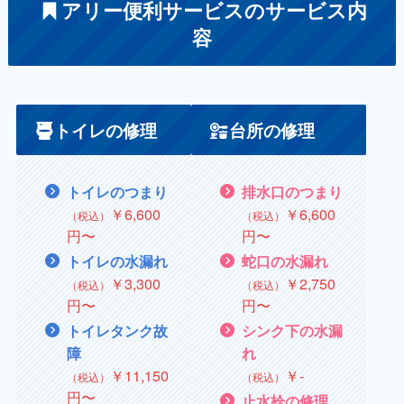
アリー便利サービスのサービス内
容
トイレの修理
台所の修理
トイレのつまり
排水口のつまり
￥6,600
￥
6,600
（税込）
（税込）
円〜
円〜
トイレの水漏れ
蛇口の水漏れ
￥3,300
￥
2,750
（税込）
（税込）
円〜
円〜
トイレタンク故
シンク下の水漏
障
れ
￥
11,150
￥
‐
（税込）
（税込）
円〜
止水栓の修理