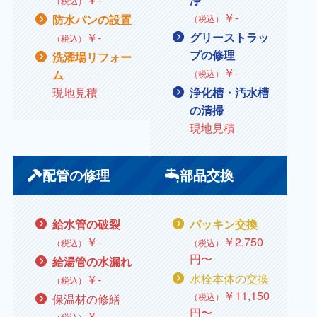
（税込）
￥‐
防水パンの設置
（税込）
￥
‐
グリーストラッ
（税込）
プの修理
洗濯場リフォー
￥
‐
ム
（税込）
現地見積
浄化槽・汚水槽
の清掃
現地見積
配管の修理
部品交換
給水管の破裂
パッキン交換
￥
‐
￥
2,750
（税込）
（税込）
円〜
給湯管の水漏れ
水栓本体の交換
￥
‐
（税込）
￥
11,150
（税込）
保温材の修繕
円〜
￥
‐
（税込）