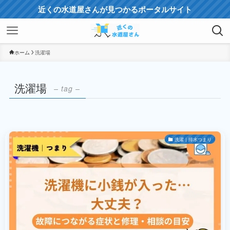
近くの水道屋さんが見つかるポータルサイト
ホーム
洗濯場
洗濯場
– tag –
洗濯｜排水つまり