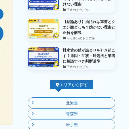
けない理由
下水のトラブル
【結論あり】油汚れは重曹とク
エン酸どっち？効かない理由と
正解を解説
キッチンのトラブル
排水管の錆が詰まりを引き起こ
す？原因・症状・対処法と業者
に相談すべき判断基準
下水のトラブル
エリアから探す
北海道
青森県
岩手県