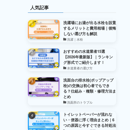
人気記事
洗濯場にお湯が出る水栓を設置
するメリットと費用相場｜後悔
しない選び方も解説
洗濯｜水栓
おすすめの水道業者15選
【2026年最新版】｜ランキン
グ形式でご紹介します！
水道業者の選び方
洗面台の排水栓(ポップアップ
栓)の交換は初心者でもでき
る？仕組み・種類・修理方法ま
とめ
洗面所のトラブル
トイレットペーパーが流れな
い・便器に浮く理由まとめ｜6
つの原因と今すぐできる対処法