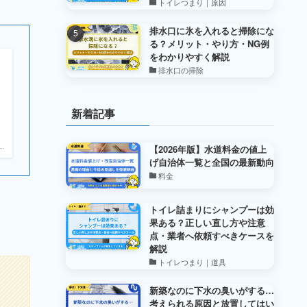
トイレつまり｜原因
排水口に氷を入れると掃除にな
る？メリット・やり方・NG例
をわかりやすく解説
排水口の掃除
新着記事
【2026年版】水道料金の値上
.
げ自治体一覧と全国の最新動向
料金
トイレ詰まりにシャンプーは効
果ある？正しい直し方や注意
点・業者へ依頼すべきケースを
解説
トイレつまり｜道具
新築なのに下水の臭いがする…
考えられる原因と放置してはい