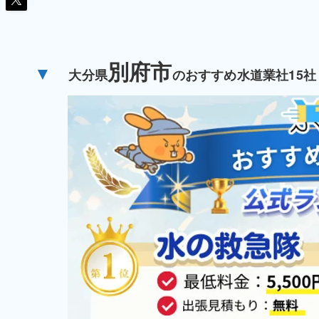
別府市
▼
大分県
のおすすめ水道業社15社