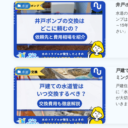
井戸
水道
水道の
ンプは
～15
さい」と
戸建
水道
ミン
戸建住
に「水
が大切
いきます