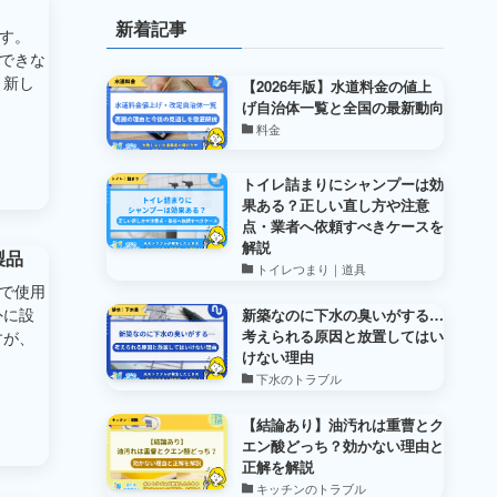
新着記事
す。
できな
、新し
【2026年版】水道料金の値上
げ自治体一覧と全国の最新動向
料金
トイレ詰まりにシャンプーは効
果ある？正しい直し方や注意
点・業者へ依頼すべきケースを
解説
製品
トイレつまり｜道具
で使用
外に設
新築なのに下水の臭いがする…
考えられる原因と放置してはい
すが、
けない理由
下水のトラブル
【結論あり】油汚れは重曹とク
エン酸どっち？効かない理由と
正解を解説
キッチンのトラブル