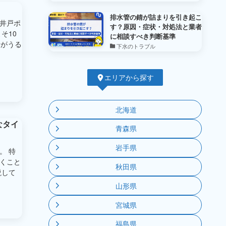
排水管の錆が詰まりを引き起こ
井戸ポ
す？原因・症状・対処法と業者
そ10
に相談すべき判断基準
音がうる
下水のトラブル
エリアから探す
北海道
なタイ
青森県
岩手県
。 特
くこと
秋田県
説して
山形県
宮城県
福島県