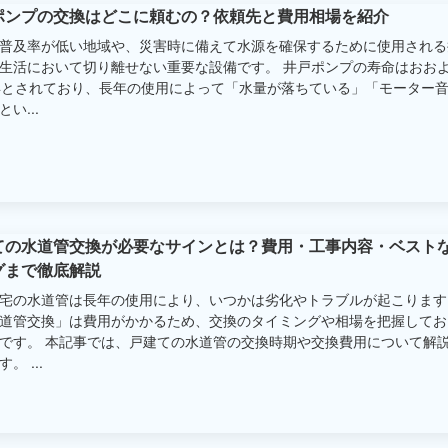
ポンプの交換はどこに頼むの？依頼先と費用相場を紹介
普及率が低い地域や、災害時に備えて水源を確保するために使用される
生活において切り離せない重要な設備です。 井戸ポンプの寿命はおおよ
年とされており、長年の使用によって「水量が落ちている」「モーター
い...
ての水道管交換が必要なサインとは？費用・工事内容・ベスト
グまで徹底解説
宅の水道管は長年の使用により、いつかは劣化やトラブルが起こります
道管交換」は費用がかかるため、交換のタイミングや相場を把握してお
です。 本記事では、戸建ての水道管の交換時期や交換費用について解
。 ...