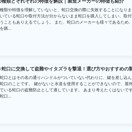
の種類とそれぞれの特徴を解説｜製造メーカーの特徴も紹介
種類や特徴を理解していないと、蛇口交換の際に失敗することになりま
いている蛇口や取付方法が分からないまま蛇口を購入してしまい、取付
うこともありえるでしょう。 また、蛇口のメーカーも様々であるため
購...
き蛇口に交換して盗難やイタズラを撃退！選び方やおすすめの
蛇口とはその名の通りハンドルがついていない代わりに、鍵を差し込ん
蛇口のことです。 鍵がないと水道を使用することができないので、屋
ている蛇口の盗難防止として適しています。 あまり考えたくはないで
口...