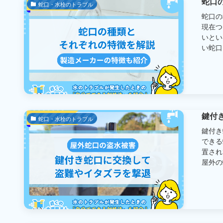
蛇口
蛇口・水栓のトラブル
蛇口の
現在つ
いとい
い蛇口を
鍵付
蛇口・水栓のトラブル
鍵付き
できる
置され
屋外の蛇