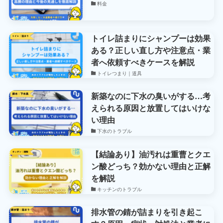
料金
トイレ詰まりにシャンプーは効果
ある？正しい直し方や注意点・業
者へ依頼すべきケースを解説
トイレつまり｜道具
新築なのに下水の臭いがする…考
えられる原因と放置してはいけな
い理由
下水のトラブル
【結論あり】油汚れは重曹とクエ
ン酸どっち？効かない理由と正解
を解説
キッチンのトラブル
排水管の錆が詰まりを引き起こ