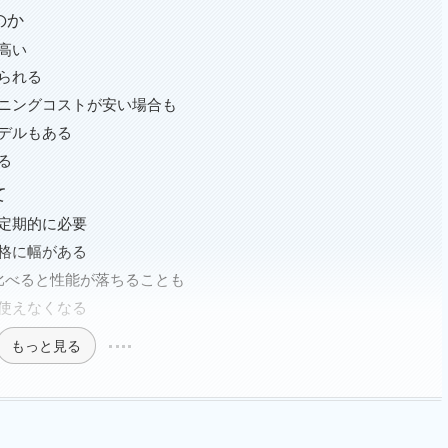
のか
高い
られる
ニングコストが安い場合も
デルもある
る
て
定期的に必要
格に幅がある
比べると性能が落ちることも
使えなくなる
もっと見る