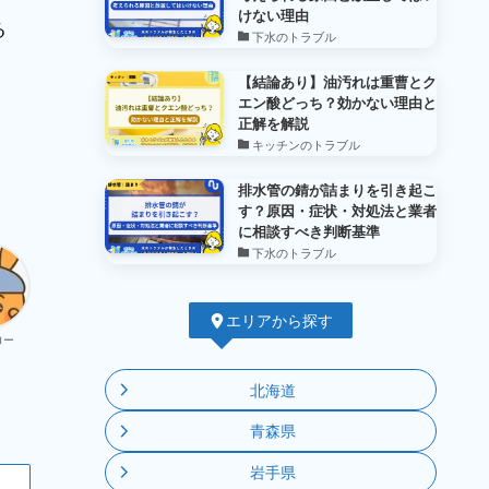
けない理由
る
下水のトラブル
【結論あり】油汚れは重曹とク
エン酸どっち？効かない理由と
正解を解説
キッチンのトラブル
排水管の錆が詰まりを引き起こ
す？原因・症状・対処法と業者
に相談すべき判断基準
下水のトラブル
エリアから探す
ロー
北海道
青森県
岩手県