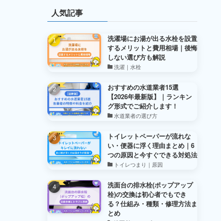
人気記事
洗濯場にお湯が出る水栓を設置
するメリットと費用相場｜後悔
しない選び方も解説
洗濯｜水栓
おすすめの水道業者15選
【2026年最新版】｜ランキン
グ形式でご紹介します！
水道業者の選び方
トイレットペーパーが流れな
い・便器に浮く理由まとめ｜6
つの原因と今すぐできる対処法
トイレつまり｜原因
洗面台の排水栓(ポップアップ
栓)の交換は初心者でもでき
る？仕組み・種類・修理方法ま
とめ