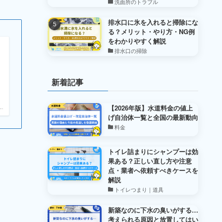
洗面所のトラブル
排水口に氷を入れると掃除にな
る？メリット・やり方・NG例
をわかりやすく解説
排水口の掃除
新着記事
【2026年版】水道料金の値上
.
げ自治体一覧と全国の最新動向
料金
トイレ詰まりにシャンプーは効
果ある？正しい直し方や注意
点・業者へ依頼すべきケースを
解説
トイレつまり｜道具
新築なのに下水の臭いがする…
。
考えられる原因と放置してはい