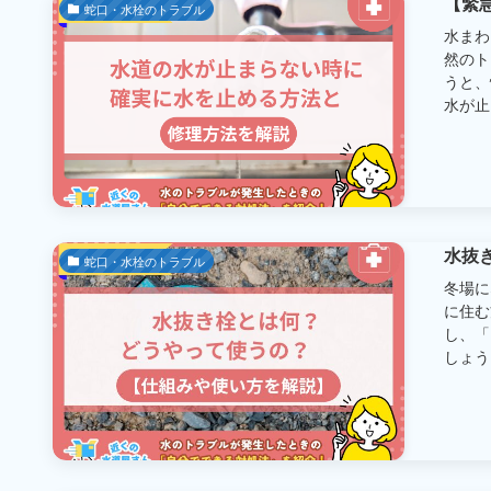
【緊
蛇口・水栓のトラブル
水まわ
然のト
うと、
水が止ま
水抜
蛇口・水栓のトラブル
冬場に
に住む
し、「
しょう。