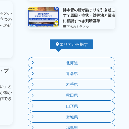
排水管の錆が詰まりを引き起こ
るのか
す？原因・症状・対処法と業者
立つの
に相談すべき判断基準
への給
下水のトラブル
エリアから探す
北海道
・プ
青森県
岩手県
い」と
が動か
秋田県
作でき
山形県
宮城県
福島県