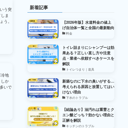
新着記事
いう突
てしま
ょう。
【2026年版】水道料金の値上
げ自治体一覧と全国の最新動向
料金
トイレ詰まりにシャンプーは効
果ある？正しい直し方や注意
点・業者へ依頼すべきケースを
解説
トイレつまり｜道具
寒冷地
 しか
新築なのに下水の臭いがする…
考えられる原因と放置してはい
多いで
けない理由
下水のトラブル
【結論あり】油汚れは重曹とク
エン酸どっち？効かない理由と
正解を解説
キッチンのトラブル