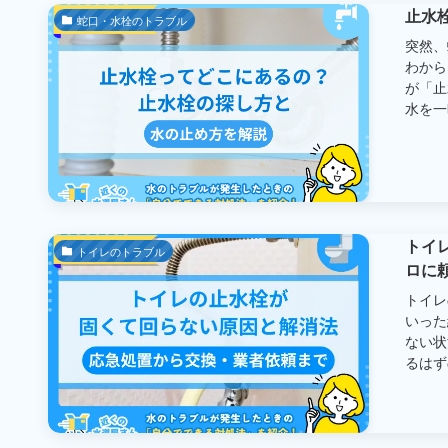
止水
蛇口・水栓のトラブル
突然、
わから
が「止
水を一時
トイ
トイレのトラブル
ロに
トイレ
いった
ない状
るはずの