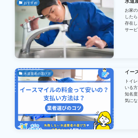
水道
おすすめ
お家の
したら
存在し
サービス
イー
水道業者の選び方
トイレ
いる方
知名度
気になる