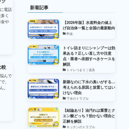
ック
新着記事
に電話
数多く
料金や
【2026年版】水道料金の値上
げ自治体一覧と全国の最新動向
料金
トイレ詰まりにシャンプーは効
果ある？正しい直し方や注意
点・業者へ依頼すべきケースを
解説
比較
トイレつまり｜道具
悩んで
どで、
新築なのに下水の臭いがする…
考えられる原因と放置してはい
ん。
けない理由
下水のトラブル
【結論あり】油汚れは重曹とク
エン酸どっち？効かない理由と
正解を解説
キッチンのトラブル