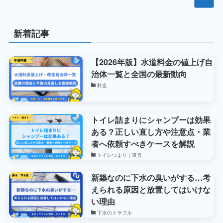
新着記事
【2026年版】水道料金の値上げ自
治体一覧と全国の最新動向
料金
トイレ詰まりにシャンプーは効果
ある？正しい直し方や注意点・業
者へ依頼すべきケースを解説
トイレつまり｜道具
新築なのに下水の臭いがする…考
えられる原因と放置してはいけな
い理由
下水のトラブル