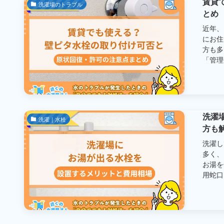
賃貸
洗濯場のトラブル
とめ
近年、
にお住
方も多
「管理会
洗濯
洗濯｜水栓
方も
洗濯し
多く、
お湯を
用蛇口に