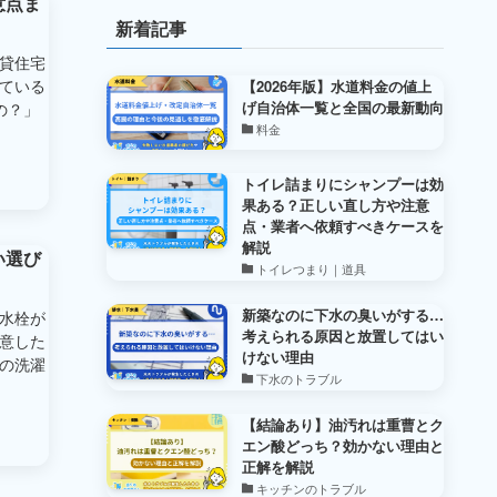
意点ま
新着記事
貸住宅
ている
【2026年版】水道料金の値上
げ自治体一覧と全国の最新動向
の？」
料金
トイレ詰まりにシャンプーは効
果ある？正しい直し方や注意
点・業者へ依頼すべきケースを
解説
い選び
トイレつまり｜道具
新築なのに下水の臭いがする…
水栓が
考えられる原因と放置してはい
意した
けない理由
の洗濯
下水のトラブル
【結論あり】油汚れは重曹とク
エン酸どっち？効かない理由と
正解を解説
キッチンのトラブル