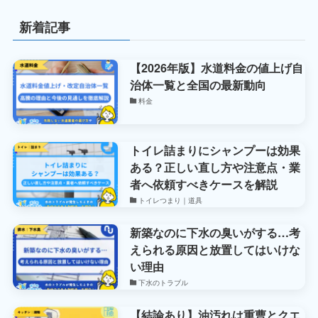
新着記事
【2026年版】水道料金の値上げ自
治体一覧と全国の最新動向
料金
トイレ詰まりにシャンプーは効果
ある？正しい直し方や注意点・業
者へ依頼すべきケースを解説
トイレつまり｜道具
新築なのに下水の臭いがする…考
えられる原因と放置してはいけな
い理由
下水のトラブル
【結論あり】油汚れは重曹とクエ