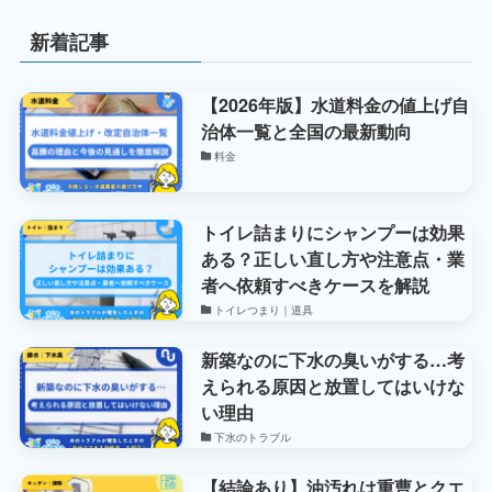
新着記事
【2026年版】水道料金の値上げ自
治体一覧と全国の最新動向
料金
トイレ詰まりにシャンプーは効果
ある？正しい直し方や注意点・業
者へ依頼すべきケースを解説
トイレつまり｜道具
新築なのに下水の臭いがする…考
えられる原因と放置してはいけな
い理由
下水のトラブル
【結論あり】油汚れは重曹とクエ