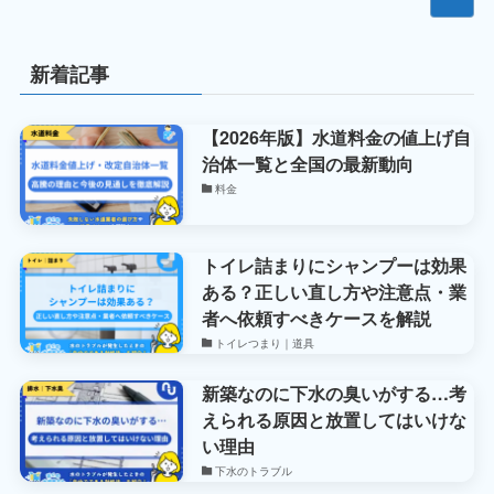
新着記事
【2026年版】水道料金の値上げ自
治体一覧と全国の最新動向
料金
トイレ詰まりにシャンプーは効果
ある？正しい直し方や注意点・業
者へ依頼すべきケースを解説
トイレつまり｜道具
新築なのに下水の臭いがする…考
えられる原因と放置してはいけな
い理由
下水のトラブル