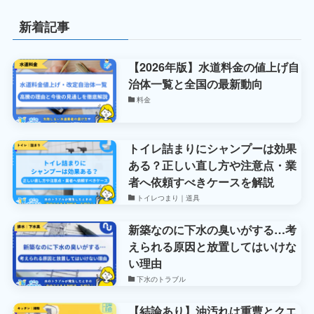
新着記事
【2026年版】水道料金の値上げ自
治体一覧と全国の最新動向
料金
トイレ詰まりにシャンプーは効果
ある？正しい直し方や注意点・業
者へ依頼すべきケースを解説
トイレつまり｜道具
新築なのに下水の臭いがする…考
えられる原因と放置してはいけな
い理由
下水のトラブル
【結論あり】油汚れは重曹とクエ