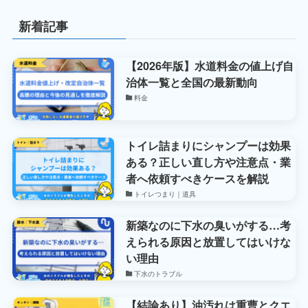
新着記事
【2026年版】水道料金の値上げ自
治体一覧と全国の最新動向
料金
トイレ詰まりにシャンプーは効果
ある？正しい直し方や注意点・業
者へ依頼すべきケースを解説
トイレつまり｜道具
新築なのに下水の臭いがする…考
えられる原因と放置してはいけな
い理由
下水のトラブル
【結論あり】油汚れは重曹とクエ