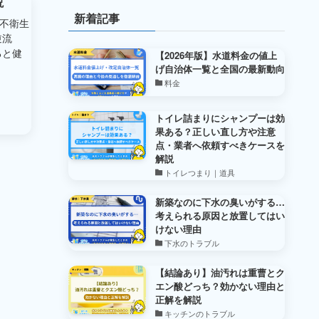
説
新着記事
不衛生
逆流
ると健
【2026年版】水道料金の値上
げ自治体一覧と全国の最新動向
料金
トイレ詰まりにシャンプーは効
果ある？正しい直し方や注意
点・業者へ依頼すべきケースを
解説
トイレつまり｜道具
新築なのに下水の臭いがする…
考えられる原因と放置してはい
けない理由
下水のトラブル
【結論あり】油汚れは重曹とク
エン酸どっち？効かない理由と
正解を解説
キッチンのトラブル