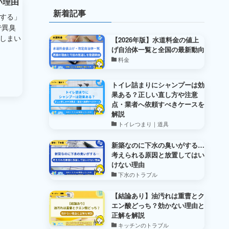
い理由
新着記事
する」
で異臭
しまい
【2026年版】水道料金の値上
げ自治体一覧と全国の最新動向
料金
トイレ詰まりにシャンプーは効
果ある？正しい直し方や注意
点・業者へ依頼すべきケースを
解説
トイレつまり｜道具
新築なのに下水の臭いがする…
考えられる原因と放置してはい
けない理由
下水のトラブル
【結論あり】油汚れは重曹とク
エン酸どっち？効かない理由と
正解を解説
キッチンのトラブル