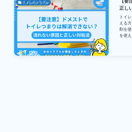
【要
トイレのトラブル
正し
トイレ
える方
剤を使
を使えば