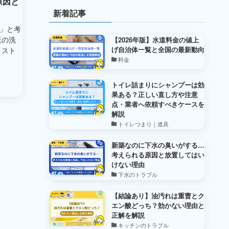
原因と
新着記事
」と考
販の洗
【2026年版】水道料金の値上
げ自治体一覧と全国の最新動向
メスト
料金
トイレ詰まりにシャンプーは効
果ある？正しい直し方や注意
点・業者へ依頼すべきケースを
解説
トイレつまり｜道具
新築なのに下水の臭いがする…
考えられる原因と放置してはい
けない理由
下水のトラブル
【結論あり】油汚れは重曹とク
エン酸どっち？効かない理由と
正解を解説
キッチンのトラブル