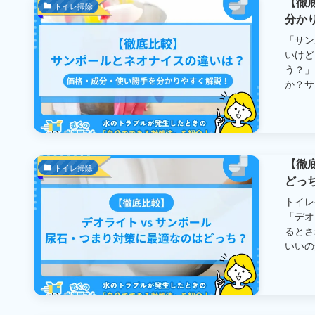
【徹
トイレ掃除
分か
「サン
いけど
う？」
か？サ
【徹
トイレ掃除
どっ
トイレ
「デオ
るとさ
いいのか