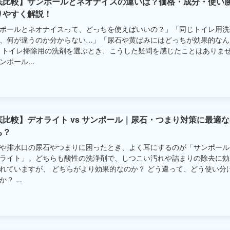
底比較】サンポールとネオナイスの違いは？価格・成分・使い
りやすく解説！
ポールとネオナイスって、どっちを使えばいいの？」「同じトイレ用洗
、何が違うのか分からない…」「尿石や黄ばみにはどっちが効果的なん
 トイレ掃除用の洗剤を選ぶとき、こうした疑問を感じたことはありま
ンポール...
底比較】デオライト vs サンポール｜尿石・つまり対策に最適
ち？
や排水口の尿石やつまりに困ったとき、よく耳にするのが「サンポール
ライト」。どちらも酸性の洗浄剤で、しつこい汚れや詰まりの除去に効
れていますが、 どちらがより効果的なのか？ どう違って、どう使い分
？ ...