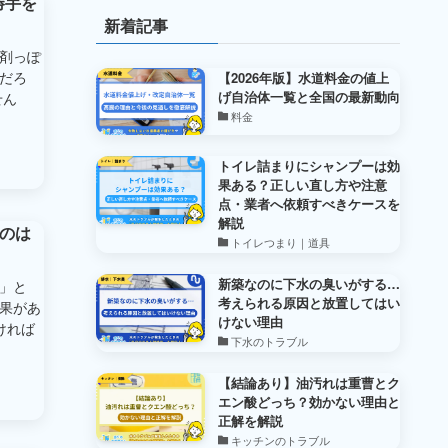
勝手を
新着記事
剤っぽ
だろ
【2026年版】水道料金の値上
げ自治体一覧と全国の最新動向
せん
料金
トイレ詰まりにシャンプーは効
果ある？正しい直し方や注意
点・業者へ依頼すべきケースを
解説
なのは
トイレつまり｜道具
新築なのに下水の臭いがする…
」と
考えられる原因と放置してはい
果があ
けない理由
ければ
下水のトラブル
【結論あり】油汚れは重曹とク
エン酸どっち？効かない理由と
正解を解説
キッチンのトラブル