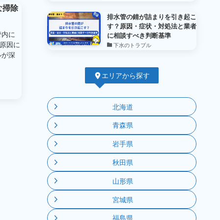
な掃除
排水管の錆が詰まりを引き起こ
す？原因・症状・対処法と業者
管内に
に相談すべき判断基準
原因に
下水のトラブル
ルが深
エリアから探す
北海道
青森県
岩手県
秋田県
山形県
宮城県
福島県