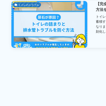
【完
トイレのトラブル
方法
トイレ
蓄積す
なりま
刻化し、