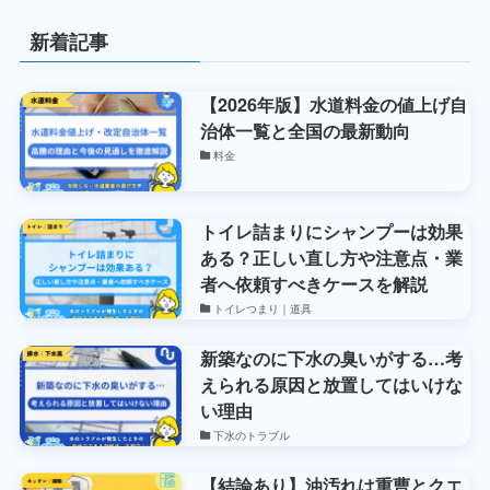
新着記事
【2026年版】水道料金の値上げ自
治体一覧と全国の最新動向
料金
トイレ詰まりにシャンプーは効果
ある？正しい直し方や注意点・業
者へ依頼すべきケースを解説
トイレつまり｜道具
新築なのに下水の臭いがする…考
えられる原因と放置してはいけな
い理由
下水のトラブル
【結論あり】油汚れは重曹とクエ