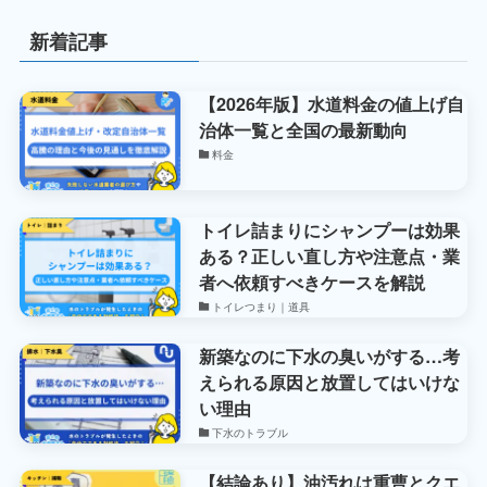
新着記事
【2026年版】水道料金の値上げ自
治体一覧と全国の最新動向
料金
トイレ詰まりにシャンプーは効果
ある？正しい直し方や注意点・業
者へ依頼すべきケースを解説
トイレつまり｜道具
新築なのに下水の臭いがする…考
えられる原因と放置してはいけな
い理由
下水のトラブル
【結論あり】油汚れは重曹とクエ