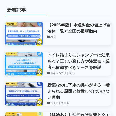
新着記事
【2026年版】水道料金の値上げ自
治体一覧と全国の最新動向
料金
トイレ詰まりにシャンプーは効果
ある？正しい直し方や注意点・業
者へ依頼すべきケースを解説
トイレつまり｜道具
新築なのに下水の臭いがする…考
えられる原因と放置してはいけな
い理由
下水のトラブル
【結論あり】油汚れは重曹とクエ