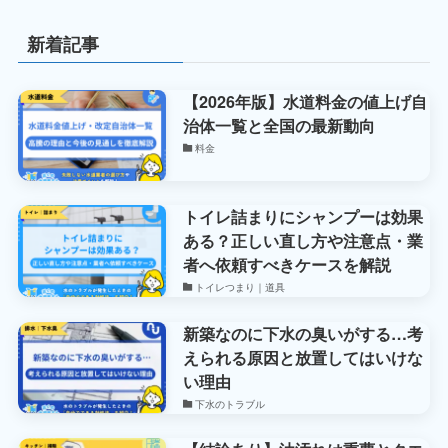
新着記事
【2026年版】水道料金の値上げ自
治体一覧と全国の最新動向
料金
トイレ詰まりにシャンプーは効果
ある？正しい直し方や注意点・業
者へ依頼すべきケースを解説
トイレつまり｜道具
新築なのに下水の臭いがする…考
えられる原因と放置してはいけな
い理由
下水のトラブル